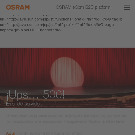
<% response.setHeader("Cache-Control","no-cache"); %> <%@ page
OSRAM eCom B2B platform
pageEncoding="UTF-8" %> <%@ taglib prefix="c"
uri="http://java.sun.com/jsp/jstl/core" %> <%@ taglib
uri="http://java.sun.com/jsp/jstl/functions" prefix="fn" %> <%@ taglib
uri="http://java.sun.com/jsp/jstl/fmt" prefix="fmt" %> <%@ page
import="java.net.URLEncoder" %>
¡Ups… 500!
Error del servidor.
El servidor no puede mostrar la página de destino, ya que se
ha producido una excepción inesperada. Vuelva a intentarlo.
Aquí
puede volver a la página de inicio.