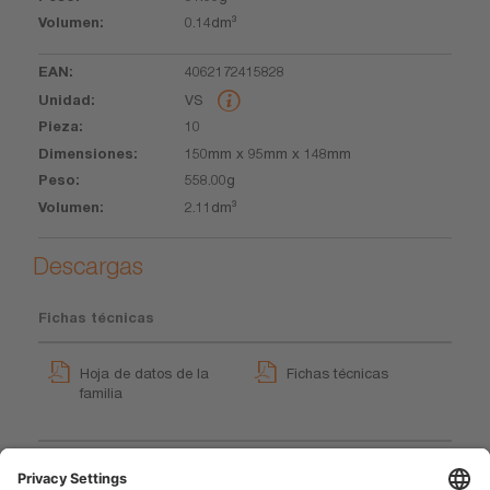
0.14dm³
4062172415828
VS
10
150mm x 95mm x 148mm
558.00g
2.11dm³
Descargas
Fichas técnicas
Hoja de datos de la
Fichas técnicas
familia
GPRS_Instrucciones
LEDinspect TORCH 250