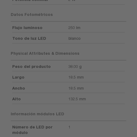
Datos Fotométricos
Flujo luminoso
250 lm
Tono de luz LED
blanco
Physical Attributes & Dimensions
Peso del producto
38.00 g
Largo
18.5 mm
Ancho
18.5 mm
Alto
132.5 mm
Información módulos LED
Número de LED por
1
módulo