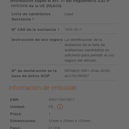
Información según el Art. 33 del Reglamento (CE) nº
1907/2006 de la UE (REACh)
Lista de candidatos
Lead
Sustancia 1
Nº CAS de la sustancia 1
7439-92-1
Instrucción de uso seguro
La identificación de la
sustancia de la lista de
sustancias candidatas es
suficiente para permitir el uso
seguro del artículo.
Nº de declaración en la
96f1bb59-3891-45a4-82d3-
base de datos SCIP
a54759789587
Información de embalaje
4062172415811
EAN
Unidad
Pieza
Dimensiones
Peso
Volumen
FS
1
42mm x 26mm x 133mm
51.00g