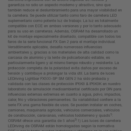
garantiza no sólo un aspecto moderno y atractivo, sino que
también reduce el deslumbramiento para una mayor visibilidad en
la carretera. Se puede utilizar tanto como faro de carretera LED
suplementario como potente luz de trabajo. La luz es totalmente
compatible con ECE en ambas versiones y por lo tanto adecuado
para su uso en carreteras. Además, OSRAM ha desarrollado un
kit de montaje especialmente diseñado, compatible con todos los
faros de la serie funcional FX Gen 2 para el montaje individual.
Versátilmente aplicable, desafía numerosas influencias
ambientales y, gracias a los materiales de alta calidad como la
carcasa de aluminio y la lente de policarbonato estable, es
particularmente ligero y al mismo tiempo robusto y resistente. La
protección completa de la polaridad evita daños por exceso de
tensión y contribuye a prolongar la vida útil. La barra de luces
LEDriving Lightbar FX500-SP SM GEN 2 ha sido probada y
validada con las clases de protección IP6K8 & IP6K9K en nuestro
laboratorio de simulación medioambiental certificado por DIN para
influencias externas extremas en cuanto a agua, polvo, impactos,
calor, frío y vibraciones permanentes. Su variabilidad confiere a la
serie FX una gama flexible de usos. Se pueden instalar en coches,
camiones, maquinaria agrícola, vehículos comerciales, vehículos
1)
de construcción, caravanas, vehículos todoterreno y quads
.
2)
OSRAM ofrece una garantía de 5 años
.1) Las luces de carretera
LEDriving de OSRAM están homologadas según la normativa
ECE y, por lo tanto, pueden instalarse y utilizarse en la vía pública.