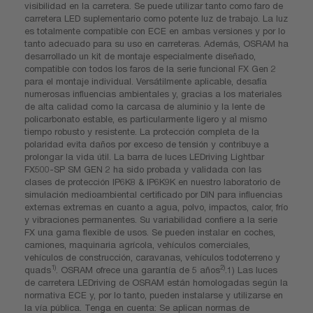
visibilidad en la carretera. Se puede utilizar tanto como faro de
carretera LED suplementario como potente luz de trabajo. La luz
es totalmente compatible con ECE en ambas versiones y por lo
tanto adecuado para su uso en carreteras. Además, OSRAM ha
desarrollado un kit de montaje especialmente diseñado,
compatible con todos los faros de la serie funcional FX Gen 2
para el montaje individual. Versátilmente aplicable, desafía
numerosas influencias ambientales y, gracias a los materiales
de alta calidad como la carcasa de aluminio y la lente de
policarbonato estable, es particularmente ligero y al mismo
tiempo robusto y resistente. La protección completa de la
polaridad evita daños por exceso de tensión y contribuye a
prolongar la vida útil. La barra de luces LEDriving Lightbar
FX500-SP SM GEN 2 ha sido probada y validada con las
clases de protección IP6K8 & IP6K9K en nuestro laboratorio de
simulación medioambiental certificado por DIN para influencias
externas extremas en cuanto a agua, polvo, impactos, calor, frío
y vibraciones permanentes. Su variabilidad confiere a la serie
FX una gama flexible de usos. Se pueden instalar en coches,
camiones, maquinaria agrícola, vehículos comerciales,
vehículos de construcción, caravanas, vehículos todoterreno y
1)
2)
quads
. OSRAM ofrece una garantía de 5 años
.1) Las luces
de carretera LEDriving de OSRAM están homologadas según la
normativa ECE y, por lo tanto, pueden instalarse y utilizarse en
la vía pública. Tenga en cuenta: Se aplican normas de