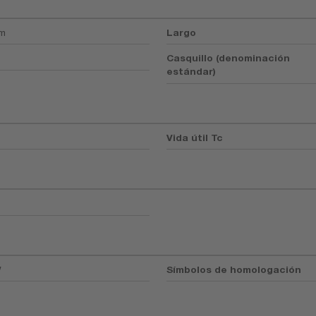
mm
Largo
Casquillo (denominación
estándar)
Vida útil Tc
W
Símbolos de homologación