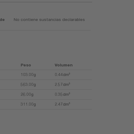
 de
No contiene sustancias declarables
Peso
Volumen
103.00g
0.44dm³
563.00g
2.57dm³
26.00g
0.35dm³
311.00g
2.47dm³