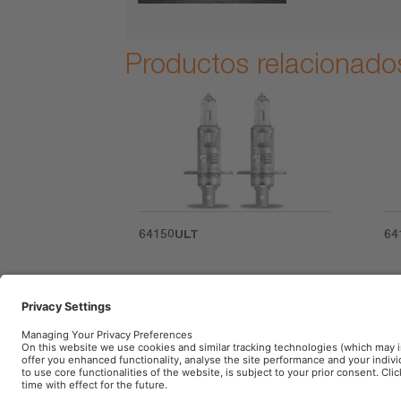
Productos relacionado
64150ULT
64
Etiquetado de product
(E) Vida útil adicional. Duración. Hasta 4 ve