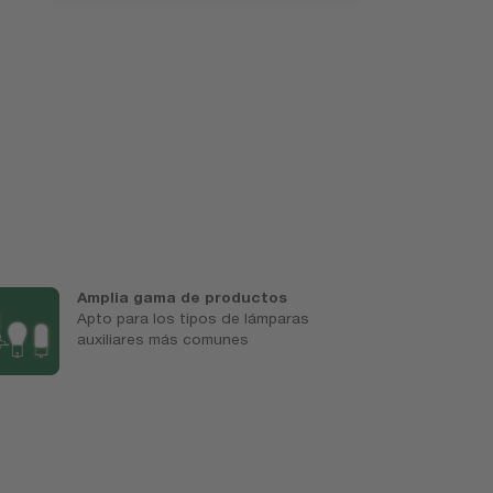
Amplia gama de productos
E
Apto para los tipos de lámparas
H
auxiliares más comunes
d
l