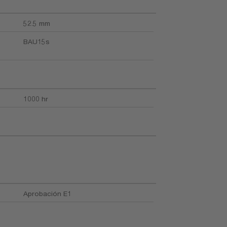
52.5 mm
BAU15s
1000 hr
Aprobación E1