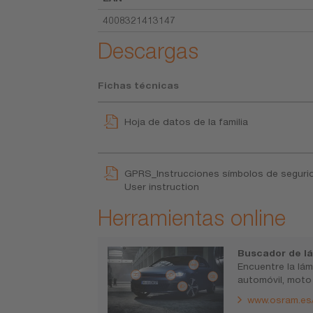
4008321413147
Descargas
Fichas técnicas
Hoja de datos de la familia
GPRS_Instrucciones símbolos de seguri
User instruction
Herramientas online
Buscador de lá
Encuentre la lá
automóvil, moto
www.osram.es