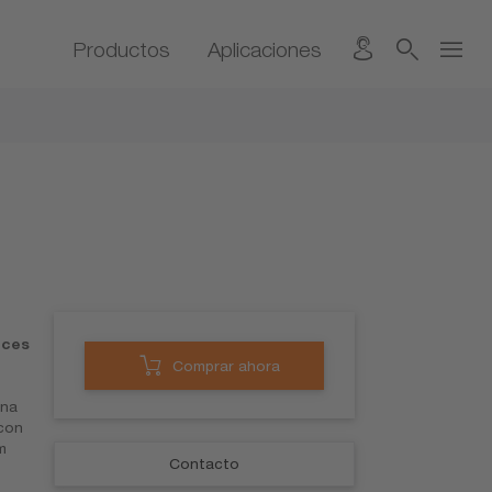
Productos
Aplicaciones
eces
Comprar ahora
una
 con
m
Contacto