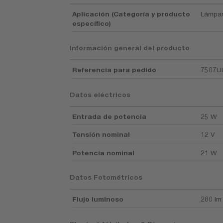
Aplicación (Categoría y producto
Lámpar
específico)
Información general del producto
Referencia para pedido
7507U
Datos eléctricos
Entrada de potencia
25 W
Tensión nominal
12 V
Potencia nominal
21 W
Datos Fotométricos
Flujo luminoso
280 lm