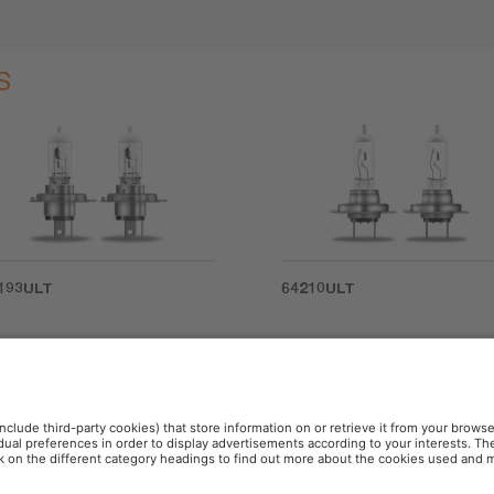
s
193ULT
64210ULT
o
ces más de vida útil. Distancia. Luminosidad. Tono de luz. Estándar. 