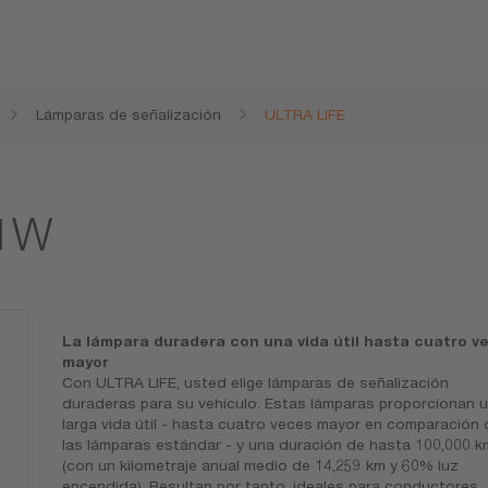
Lámparas de señalización
ULTRA LIFE
21W
La lámpara duradera con una vida útil hasta cuatro v
mayor
Con ULTRA LIFE, usted elige lámparas de señalización
duraderas para su vehículo. Estas lámparas proporcionan 
larga vida útil - hasta cuatro veces mayor en comparación
las lámparas estándar - y una duración de hasta 100,000 k
(con un kilometraje anual medio de 14,259 km y 60% luz
encendida). Resultan por tanto, ideales para conductores