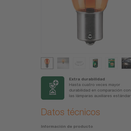
roductos
Extra durabilidad
s de lámparas
Hasta cuatro veces mayor
unes
durabilidad en comparación con
las lámparas auxiliares estándar
Datos técnicos
Información de producto