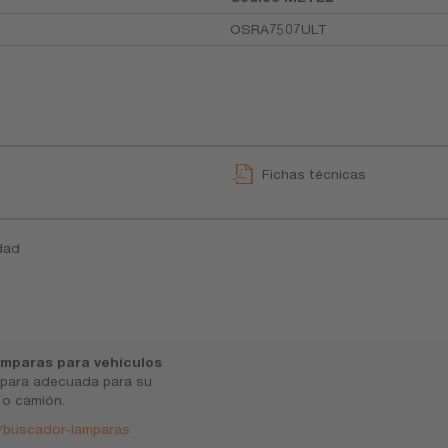
OSRA7507ULT
Fichas técnicas
dad
mparas para vehículos
mpara adecuada para su
 o camión.
/buscador-lamparas