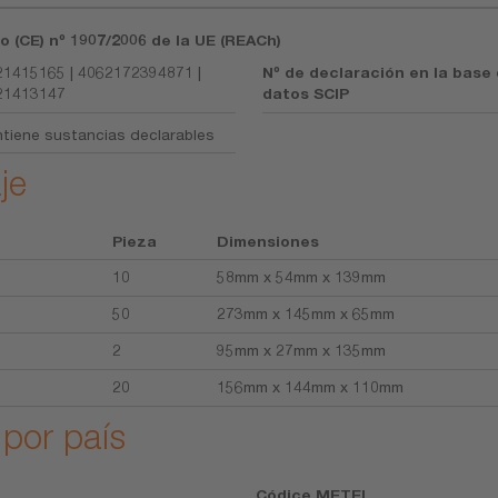
o (CE) nº 1907/2006 de la UE (REACh)
1415165 | 4062172394871 |
Nº de declaración en la base
21413147
datos SCIP
tiene sustancias declarables
je
Pieza
Dimensiones
10
58mm x 54mm x 139mm
50
273mm x 145mm x 65mm
2
95mm x 27mm x 135mm
20
156mm x 144mm x 110mm
 por país
Códice METEL