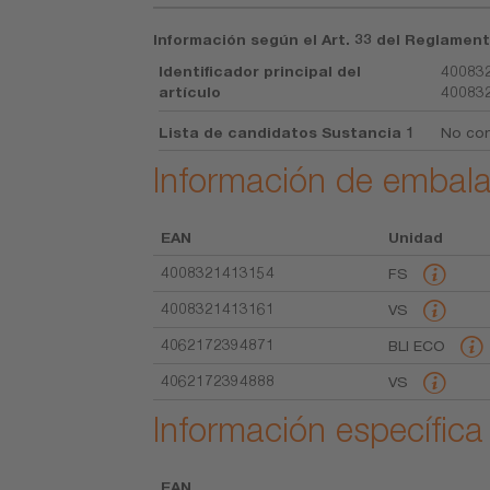
Información según el Art. 33 del Reglament
Identificador principal del
400832
artículo
40083
Lista de candidatos Sustancia 1
No con
Información de embala
EAN
Unidad
4008321413154
FS
4008321413161
VS
4062172394871
BLI ECO
4062172394888
VS
Información específica
EAN