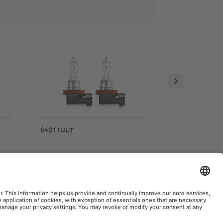
64211ULT
66140ULT
Fabricado en Eslovaquia