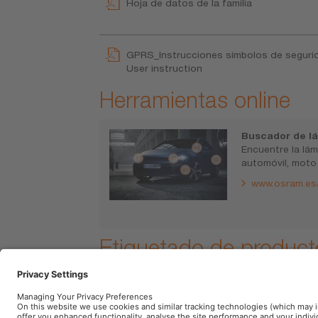
Hoja de datos de la familia
GPRS_Instrucciones símbolos de seguri
User instruction
Herramientas online
Buscador de lá
Encuentre la lá
automóvil, moto
www.osram.es
Etiquetado de product
(E)10 años de garantía OSRAM. Vida útil adici
Sustitución del producto defectuoso en cas