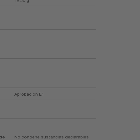
16.30 g
Aprobación E1
 de
No contiene sustancias declarables