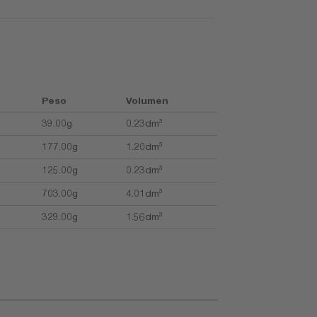
Peso
Volumen
39.00g
0.23dm³
177.00g
1.20dm³
125.00g
0.23dm³
703.00g
4.01dm³
329.00g
1.56dm³