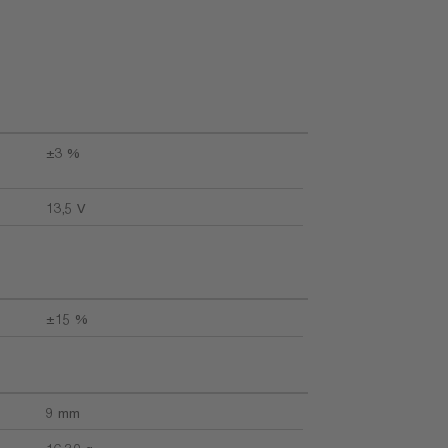
p
±3 %
13,5 V
±15 %
9 mm