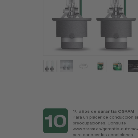
d
10 años de garantía OSRAM
mplazo más
Para un placer de conducción s
idad y
preocupaciones. Consulte
es
www.osram.es/garantia-automov
para conocer las condiciones