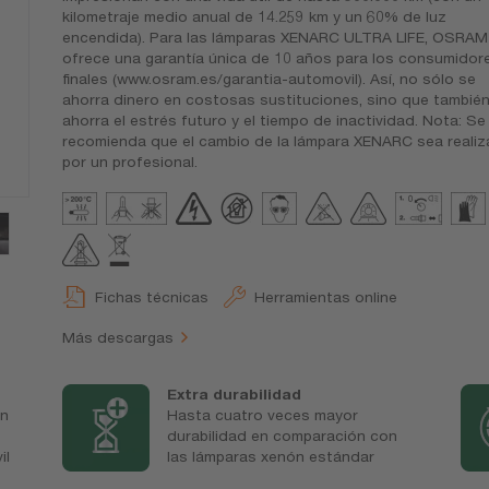
kilometraje medio anual de 14.259 km y un 60% de luz
encendida). Para las lámparas XENARC ULTRA LIFE, OSRAM
ofrece una garantía única de 10 años para los consumidor
finales (www.osram.es/garantia-automovil). Así, no sólo se
ahorra dinero en costosas sustituciones, sino que tambié
ahorra el estrés futuro y el tiempo de inactividad. Nota: Se
recomienda que el cambio de la lámpara XENARC sea reali
por un profesional.
Fichas técnicas
Herramientas online
Más descargas
Extra durabilidad
in
Hasta cuatro veces mayor
durabilidad en comparación con
il
las lámparas xenón estándar