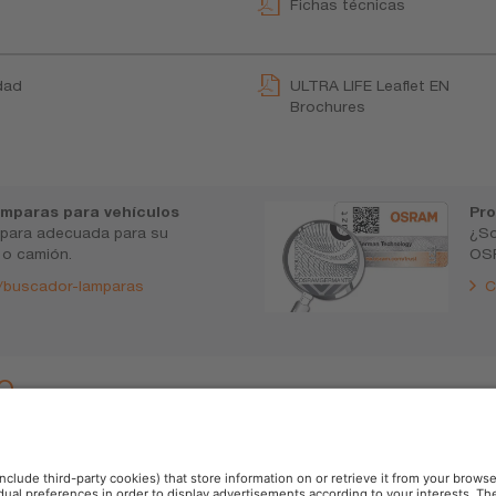
Fichas técnicas
dad
ULTRA LIFE Leaflet EN
Brochures
mparas para vehículos
Pr
mpara adecuada para su
¿So
 o camión.
OSR
/buscador-lamparas
C
o
onal. Duración. Hasta 4 veces más de vida útil. Distancia. Luminosid
o de uso no comercial. Fabricado en Alemania