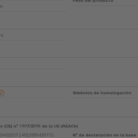
Peso del producto
mm
rs
Símbolos de homologación
o (CE) nº 1907/2006 de la UE (REACh)
9425637 | 4052899429772
Nº de declaración en la base