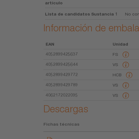
artículo
Lista de candidatos Sustancia 1
No con
Información de embala
EAN
Unidad
4052899425637
FS
4052899425644
VS
4052899429772
HCB
4052899429789
VS
4062172022095
VS
Descargas
Fichas técnicas