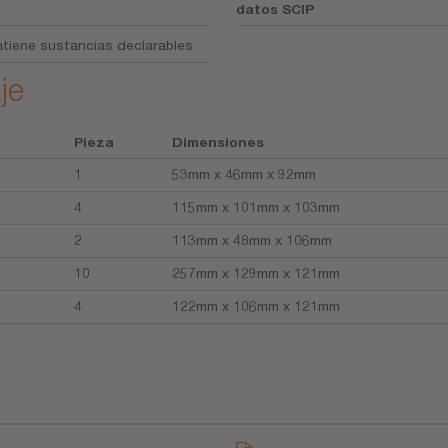
datos SCIP
tiene sustancias declarables
je
Pieza
Dimensiones
1
53mm x 46mm x 92mm
4
115mm x 101mm x 103mm
2
113mm x 48mm x 106mm
10
257mm x 129mm x 121mm
4
122mm x 106mm x 121mm