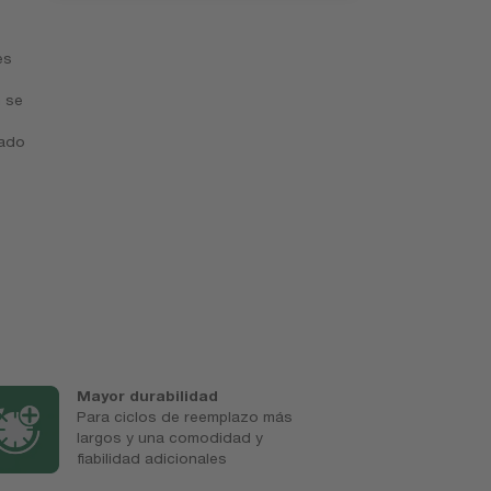
es
n se
zado
Mayor durabilidad
1
Para ciclos de reemplazo más
P
largos y una comodidad y
p
fiabilidad adicionales
w
p