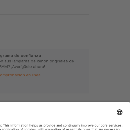
ograma de confianza
n sus lámparas de xenón originales de
AM? ¡Averígüelo ahora!
omprobación en línea
ad.Tono de luz. Estándar. Registro online.