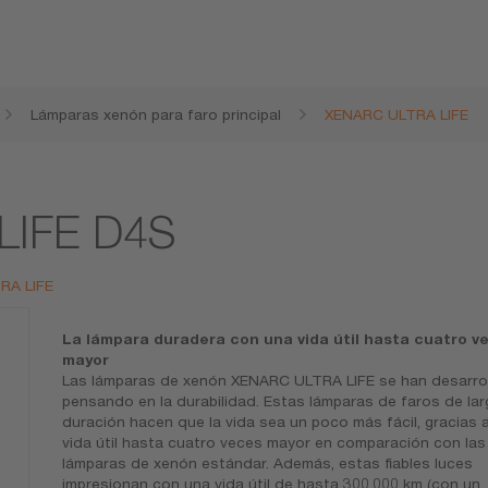
Lámparas xenón para faro principal
XENARC ULTRA LIFE
LIFE D4S
TRA LIFE
La lámpara duradera con una vida útil hasta cuatro v
mayor
Las lámparas de xenón XENARC ULTRA LIFE se han desarro
pensando en la durabilidad. Estas lámparas de faros de lar
duración hacen que la vida sea un poco más fácil, gracias 
vida útil hasta cuatro veces mayor en comparación con las
lámparas de xenón estándar. Además, estas fiables luces
impresionan con una vida útil de hasta 300.000 km (con un