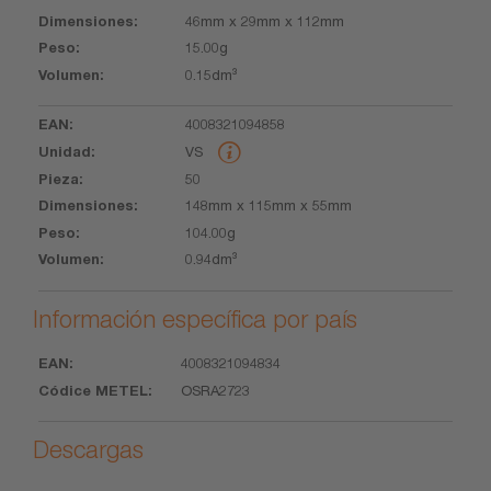
46mm x 29mm x 112mm
15.00g
0.15dm³
4008321094858
VS
50
148mm x 115mm x 55mm
104.00g
0.94dm³
Información específica por país
4008321094834
EAN
Códice
OSRA2723
METEL
Descargas