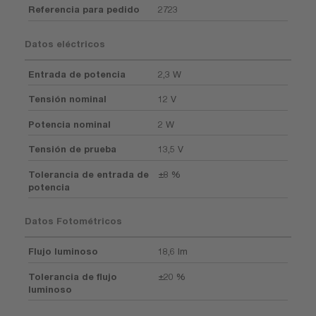
Referencia para pedido
2723
Datos eléctricos
Entrada de potencia
2,3 W
Tensión nominal
12 V
Potencia nominal
2 W
Tensión de prueba
13,5 V
Tolerancia de entrada de
±8 %
potencia
Datos Fotométricos
Flujo luminoso
18,6 lm
Tolerancia de flujo
±20 %
luminoso