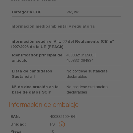
Categoría ECE
W2,3W
Información medioambiental y regulatoria
Información según el Art. 33 del Reglamento (CE) nº
1907/2006 de la UE (REACh)
Identificador principal del
4008321012968 |
artículo
4008321094834
Lista de candidatos
No contiene sustancias
Sustancia 1
declarables
Nº de declaración en la
No contiene sustancias
base de datos SCIP
declarables
Información de embalaje
4008321094841
EAN
Unidad
Pieza
Dimensiones
Peso
Volumen
FS
10