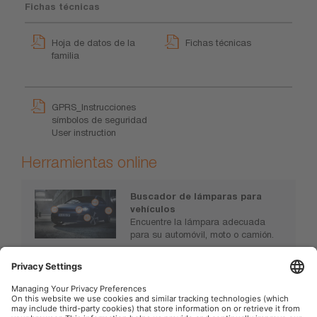
Fichas técnicas
Hoja de datos de la
Fichas técnicas
familia
GPRS_Instrucciones
símbolos de seguridad
User instruction
Herramientas online
Buscador de lámparas para
vehículos
Encuentre la lámpara adecuada
para su automóvil, moto o camión.
www.osram.es/buscador-
lamparas