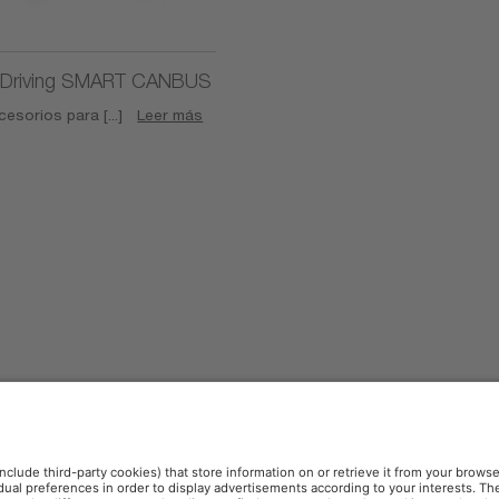
Driving SMART CANBUS
esorios para [...]
Leer más