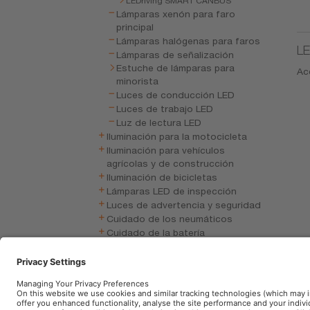
LEDriving SMART CANBUS
Lámparas xenón para faro
principal
Lámparas halógenas para faros
LE
Lámparas de señalización
Estuche de lámparas para
Acc
minorista
Luces de conducción LED
Luces de trabajo LED
Luz de lectura LED
Iluminación para la motocicleta
Iluminación para vehículos
agrícolas y de construcción
Iluminación de bicicletas
Lámparas LED de inspección
Luces de advertencia y seguridad
Cuidado de los neumáticos
Cuidado de la batería
Electrónica de vehículos
Car accessories
Escobilla limpiaparabrisas