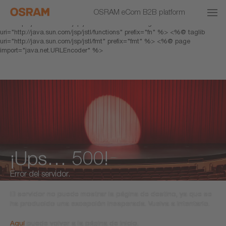
<% response.setHeader("Cache-Control","no-cache"); %> <%@ page
OSRAM eCom B2B platform
pageEncoding="UTF-8" %> <%@ taglib prefix="c"
uri="http://java.sun.com/jsp/jstl/core" %> <%@ taglib
uri="http://java.sun.com/jsp/jstl/functions" prefix="fn" %> <%@ taglib
uri="http://java.sun.com/jsp/jstl/fmt" prefix="fmt" %> <%@ page
import="java.net.URLEncoder" %>
¡Ups… 500!
Error del servidor.
El servidor no puede mostrar la página de destino, ya que se
ha producido una excepción inesperada. Vuelva a intentarlo.
Aquí
puede volver a la página de inicio.