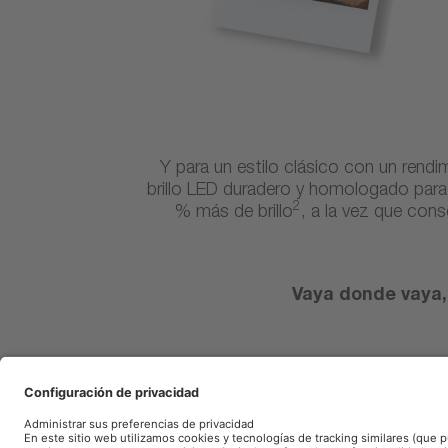
Y para un estilo clásico con un ren
brillo LED duradero y homologado para c
2
% más de brillo
, a la vez que cons
Vaya donde vaya,
1
Fuente de luz LED homologada: aplicable únicamente a los paíse
Para más información, consulte
www.osram.com/nb-led
2
En comparación con los requisitos mínimos de la norma ECE R1