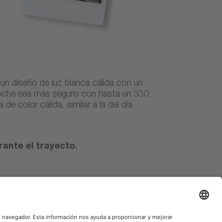
n diseño de luz blanca cálida con un
noche sea más seguro con hasta un 330
e color cálida, similar a la del día.
ante el trayecto.
es de iluminación que figuran en la lista de compatibilidad.
idos.