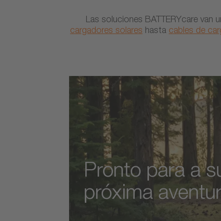
Las soluciones BATTERYcare van un
cargadores solares
hasta
cables de carg
Pronto para a s
próxima aventu