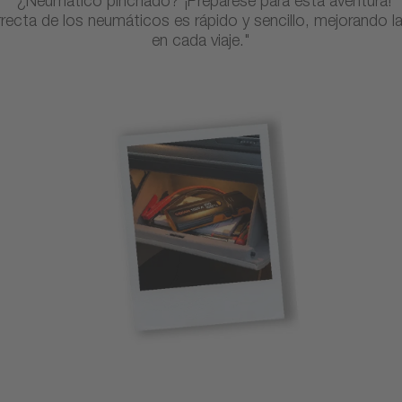
"¿Neumático pinchado? ¡Prepárese para esta aventura!
rrecta de los neumáticos es rápido y sencillo, mejorando la
en cada viaje."