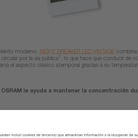
dimiento moderno,
NIGHT BREAKER LED VINTAGE
combina u
1
ircular por la vía pública
, lo que hace que conducir de 
erva el aspecto clásico atemporal gracias a su temperatura d
 OSRAM le ayuda a mantener la concentración dur
s donde exista una homologación válida o equivalente, y a los modelos de vehículos y funcion
12, el deslumbramiento se mantiene hasta un 50 % por debajo de los valores máximos permit