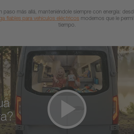
 paso más allá, manteniéndole siempre con energía: des
a fiables para vehículos eléctricos
modernos que le permite
tiempo.
ua
ra?