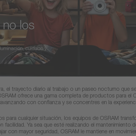
 no los
iluminación, cuidado y
ra, el trayecto diario al trabajo o un paseo nocturno que s
. OSRAM ofrece una gama completa de productos para el 
 avanzando con confianza y se concentres en la experienci
os para cualquier situación, los equipos de OSRAM transf
facilidad. Ya sea que esté realizando el mantenimiento de
ajar con mayor seguridad, OSRAM le mantiene en movimien