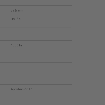
52.5 mm
BA15s
1000 hr
Aprobación E1