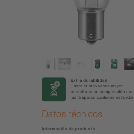
roductos
Extra durabilidad
s de lámparas
Hasta cuatro veces mayor
unes
durabilidad en comparación con
las lámparas auxiliares estándar
Datos técnicos
Información de producto