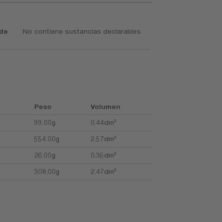
 de
No contiene sustancias declarables
Peso
Volumen
99.00g
0.44dm³
554.00g
2.57dm³
26.00g
0.35dm³
308.00g
2.47dm³