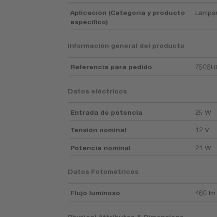
Aplicación (Categoría y producto
Lámpar
específico)
Información general del producto
Referencia para pedido
7506U
Datos eléctricos
Entrada de potencia
25 W
Tensión nominal
12 V
Potencia nominal
21 W
Datos Fotométricos
Flujo luminoso
460 lm
Physical Attributes & Dimensions