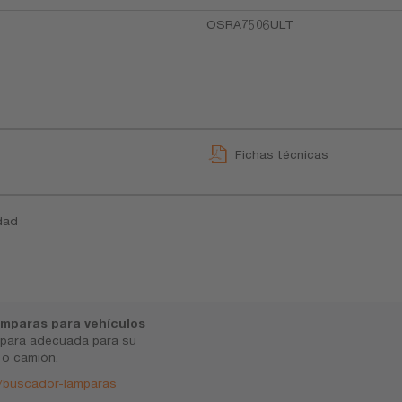
OSRA7506ULT
Fichas técnicas
dad
mparas para vehículos
mpara adecuada para su
 o camión.
/buscador-lamparas