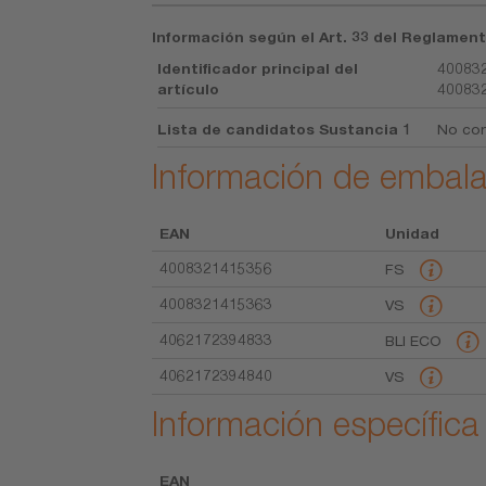
Información según el Art. 33 del Reglament
Identificador principal del
400832
artículo
40083
Lista de candidatos Sustancia 1
No con
Información de embala
EAN
Unidad
4008321415356
FS
4008321415363
VS
4062172394833
BLI ECO
4062172394840
VS
Información específica
EAN