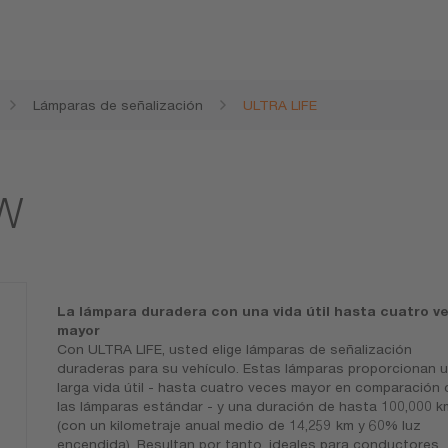
Lámparas de señalización
ULTRA LIFE
1W
La lámpara duradera con una vida útil hasta cuatro v
mayor
Con ULTRA LIFE, usted elige lámparas de señalización
duraderas para su vehículo. Estas lámparas proporcionan 
larga vida útil - hasta cuatro veces mayor en comparación
las lámparas estándar - y una duración de hasta 100,000 k
(con un kilometraje anual medio de 14,259 km y 60% luz
encendida). Resultan por tanto, ideales para conductores