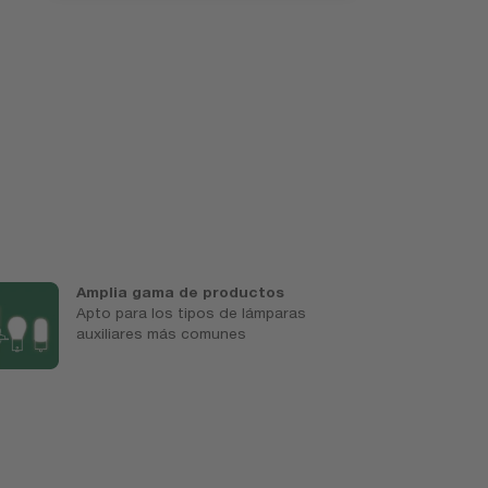
Amplia gama de productos
E
Apto para los tipos de lámparas
H
auxiliares más comunes
d
l