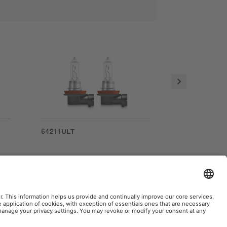
64211ULT
66140ULT
Fabricado en Eslovaquia