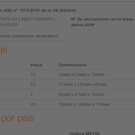
o (CE) nº 1907/2006 de la UE (REACh)
1415141 | 4062172394833 |
Nº de declaración en la base
21415349
datos SCIP
tiene sustancias declarables
je
Pieza
Dimensiones
10
58mm x 54mm x 139mm
50
273mm x 145mm x 65mm
2
95mm x 27mm x 135mm
20
156mm x 144mm x 110mm
 por país
Códice METEL