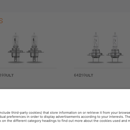
s
193ULT
64210ULT
o
ces más de vida útil. Distancia. Luminosidad. Tono de luz. Estándar. 