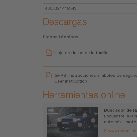
4008321415349
Descargas
Fichas técnicas
Hoja de datos de la familia
GPRS_Instrucciones símbolos de seguri
User instruction
Herramientas online
Buscador de lá
Encuentre la lá
automóvil, moto
www.osram.es