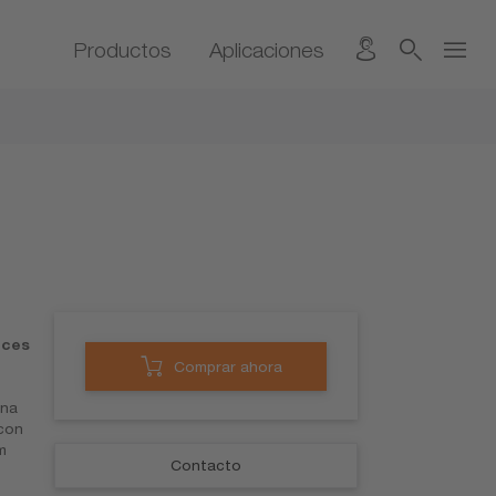
Productos
Aplicaciones
eces
Comprar ahora
una
 con
m
Contacto