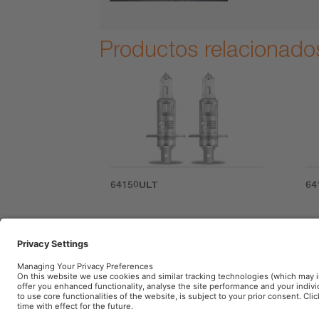
Productos relacionado
64150ULT
64
Etiquetado de product
(E) Vida útil adicional. Duración. Hasta 4 ve