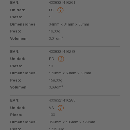
4008321416261
EAN
Unidad
Pieza
Dimensiones
Peso
Volumen
FS
1
34mm x 34mm x 58mm
16.00g
0.01dm³
4008321416278
BD
10
170mm x 69mm x 58mm
158.00g
0.68dm³
4008321416285
VS
100
356mm x 186mm x 129mm
1735.00g