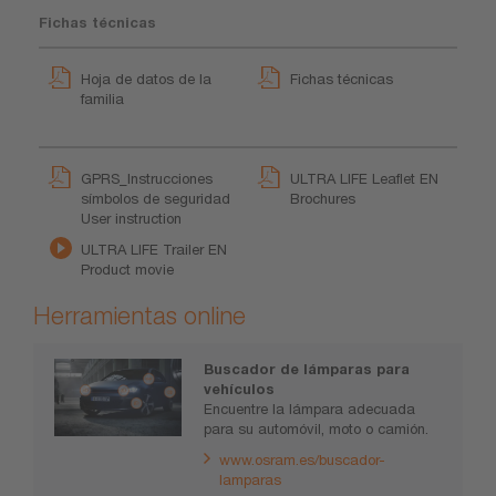
Fichas técnicas
Hoja de datos de la
Fichas técnicas
familia
GPRS_Instrucciones
ULTRA LIFE Leaflet EN
símbolos de seguridad
Brochures
User instruction
ULTRA LIFE Trailer EN
Product movie
Herramientas online
Buscador de lámparas para
vehículos
Encuentre la lámpara adecuada
para su automóvil, moto o camión.
www.osram.es/buscador-
lamparas