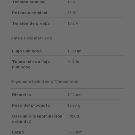
Tensión nominal
12 V
Potencia nominal
55 W
Tensión de prueba
13,2 V
Datos Fotométricos
Flujo luminoso
1500 lm
Tolerancia de flujo
±10 %
luminoso
Physical Attributes & Dimensions
Diámetro
12.0 mm
Peso del producto
12.20 g
Casquillo (denominación
PX26d
estándar)
Largo
59.0 mm