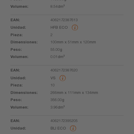
8.54dm³
4062172387613
HFB ECO
2
100mm x 51mm x 120mm
55.00g
0.01dm³
4062172387620
VS
10
266mm x 111mm x 134mm
356.00g
3.96dm³
4062172395205
BLI ECO