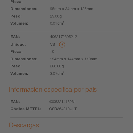
1
95mm x 34mm x 135mm
23.00g
0.01dm³
4062172395212
VS
10
194mm x 144mm x 110mm
286.00g
3.07dm³
Información específica por país
4008321416261
EAN
Códice
OSRA64210ULT
METEL
Descargas