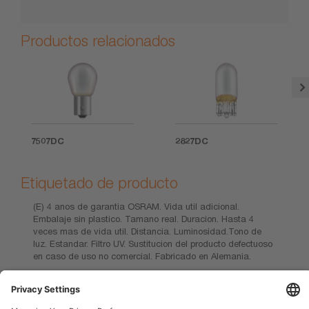
Productos relacionados
7507DC
2827DC
Etiquetado de producto
(E) 4 anos de garantia OSRAM. Vida util adicional.
Embalaje sin plastico. Tamano real. Duracion. Hasta 4
veces mas de vida util. Distancia. Luminosidad.Tono de
luz. Estandar. Filtro UV. Sustitucion del producto defectuoso
en caso de uso no comercial. Fabricado en Alemania.