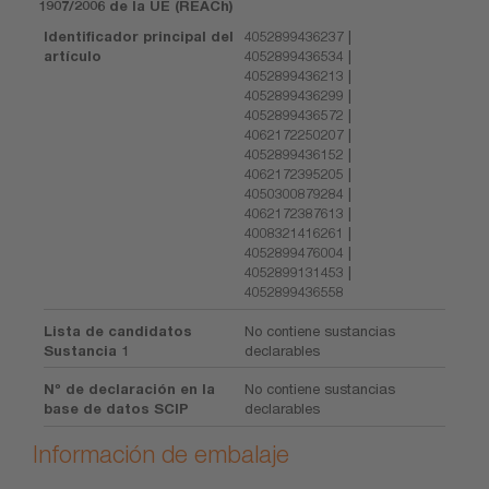
1907/2006 de la UE (REACh)
Identificador principal del
4052899436237 |
artículo
4052899436534 |
4052899436213 |
4052899436299 |
4052899436572 |
4062172250207 |
4052899436152 |
4062172395205 |
4050300879284 |
4062172387613 |
4008321416261 |
4052899476004 |
4052899131453 |
4052899436558
Lista de candidatos
No contiene sustancias
Sustancia 1
declarables
Nº de declaración en la
No contiene sustancias
base de datos SCIP
declarables
Información de embalaje