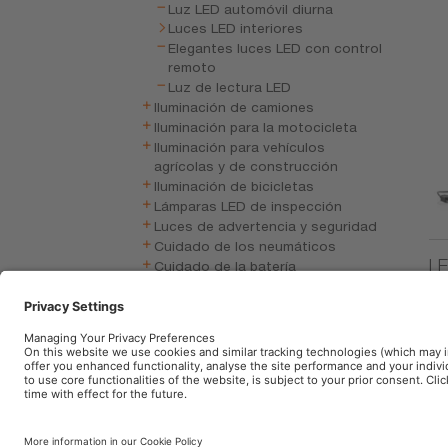
Luz LED automóvil diurna
Luces LED interiores
Elegantes luces LED con control
remoto
Luz de lectura LED
Iluminación de camiones
Iluminación para la motocicleta
Iluminación para vehículos
agrícolas y de construcción
Iluminación de bicicletas
Lámparas LED de inspección
Luces de advertencia y seguridad
Cuidado de los neumáticos
LE
Cuidado de la batería
Electrónica de vehículos
Car accessories
Escobilla limpiaparabrisas
Aviso legal
Términos de uso
Política de pri