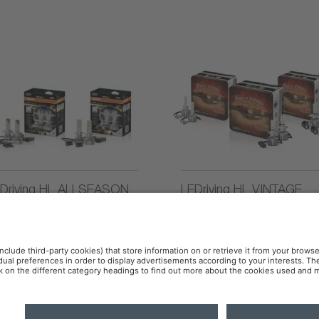
Driving HL ALLSEASON
LEDriving HL VINTAGE
vacidad
Política de cookies
Política de IA
Contacto
OSR