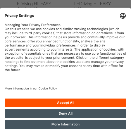
LEDriving HL EASY
LEDriving HL EASY
H8/H11/H16
H10
OSRAM Automotive en las redes sociales
Aviso legal
Términos de uso
Política de privacidad
Política de cookies
Política de IA
Contacto
Accesibilidad
© 2026, OSRAM GmbH. Reservados todos los derechos.