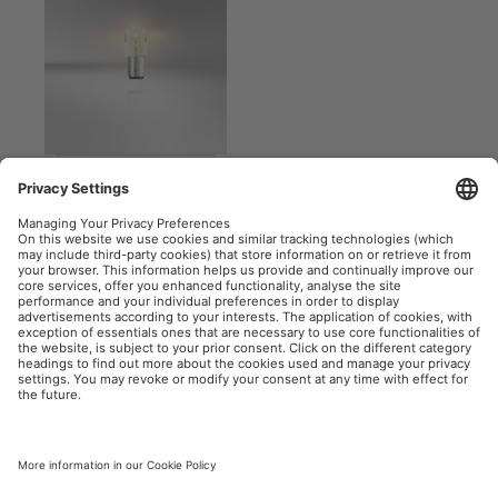
LEDriving SL P21/5W
YELLOW
OSRAM Automotive en las redes sociales
Aviso legal
Términos de uso
Política de privacidad
Política de cookies
Política de IA
Contacto